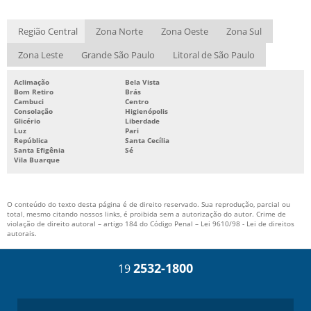
Região Central
Zona Norte
Zona Oeste
Zona Sul
Zona Leste
Grande São Paulo
Litoral de São Paulo
Aclimação
Bela Vista
Bom Retiro
Brás
Cambuci
Centro
Consolação
Higienópolis
Glicério
Liberdade
Luz
Pari
República
Santa Cecília
Santa Efigênia
Sé
Vila Buarque
O conteúdo do texto desta página é de direito reservado. Sua reprodução, parcial ou
total, mesmo citando nossos links, é proibida sem a autorização do autor. Crime de
violação de direito autoral – artigo 184 do Código Penal –
Lei 9610/98 - Lei de direitos
autorais
.
2532-1800
19